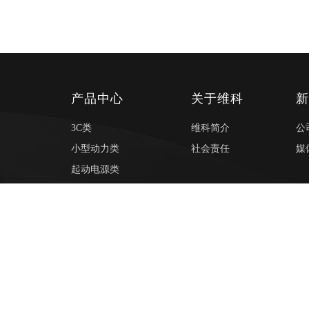
产品中心
关于维科
3C类
维科简介
公
小型动力类
社会责任
媒
起动电源类
储能类
特种车辆电源类